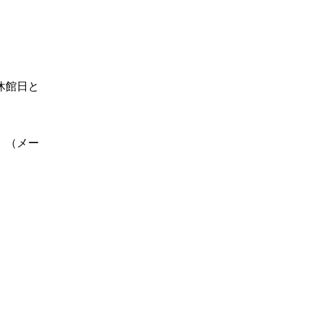
休館日と
。（メー